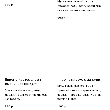
Мука пшеничная в/с, вода,
970
р.
дрожжи, соль, осетинский сыр,
свежие свекольные листья
990
р.
Пирог с картофелем и
Пирог с мясом, фыдджин
сыром, картофджин
Мука пшеничная в/с, вода,
Мука пшеничная в/с, вода,
дрожжи, соль, говядина, перец
дрожжи, соль,осетинский сыр,
черный, перец красный, чеснок,
картофель
репчатый лук.
890
р.
1 160
р.