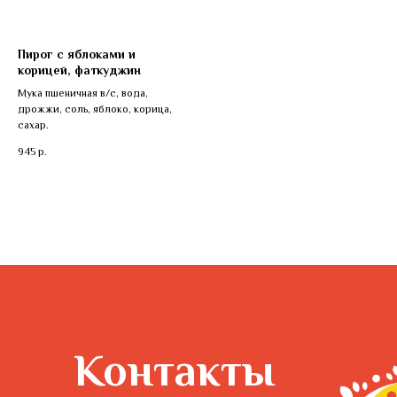
с 9:00 до 21:00
Доставка
с 10:00 до 21:00
Пирог с яблоками и
корицей, фаткуджин
Пекарня и доставка
Мука пшеничная в/с, вода,
Тверь, пр-д Швейников, д. 1
дрожжи, соль, яблоко, корица,
сахар.
945
р.