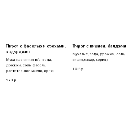
Пирог с фасолью и орехами,
Пирог с вишней, балджин
хадурджин
Мука в/с, вода, дрожжи, соль,
Мука пшеничная в/с, вода,
вишня,сахар, корица
дрожжи, соль, фасоль,
Контакты
1 015
р.
растительное масло, орехи
970
р.
Тел.:
+7 (904) 017-90-90
Тел.:
+7 (4822) 64-90-90
Тел.: +7 (952) 061-45-83
pirogi-magazin@mail.ru
Мы работаем ежедневно