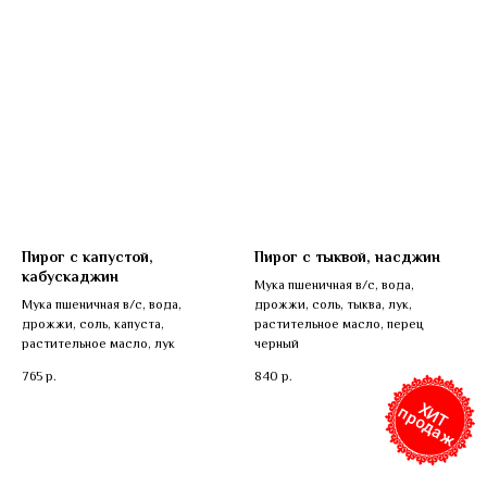
Пирог с капустой,
Пирог с тыквой, насджин
кабускаджин
Мука пшеничная в/с, вода,
Мука пшеничная в/с, вода,
дрожжи, соль, тыква, лук,
дрожжи, соль, капуста,
растительное масло, перец
растительное масло, лук
черный
765
р.
840
р.
Х
Т
р
о
д
а
И
п
ж