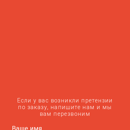
Ваш телефон
+7
Я даю свое согласие на обработку
моих персональных данных
ЖДУ ЗВОНКА
Мы в соцсетях
© ТРИ ПИРОГА
ИП Каргинов Х.А.
ИНН 151501137468
ОГРН 318695200007373
Политика конфиденциальности
Мы используем файлы cookie.
Оставаясь на сайте, вы соглашаетесь