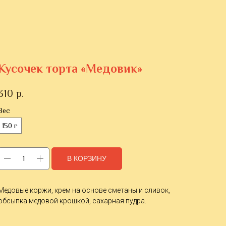
Кусочек торта «Медовик»
310
р.
Вес
150 г
В КОРЗИНУ
Медовые коржи, крем на основе сметаны и сливок,
обсыпка медовой крошкой, сахарная пудра.