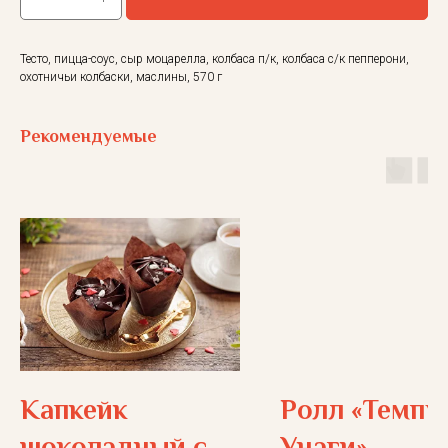
Тесто, пицца-соус, сыр моцарелла, колбаса п/к, колбаса с/к пепперони,
охотничьи колбаски, маслины, 570 г
Рекомендуемые
Капкейк
Ролл «Темпу
шоколадный с
Унаги»