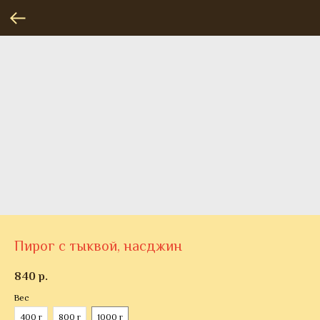
Пирог с тыквой, насджин
840
р.
Вес
400 г
800 г
1000 г