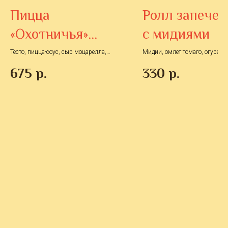
Пицца
Ролл запече
«Охотничья»
с мидиями
30см
Тесто, пицца-соус, сыр моцарелла,
Мидии, омлет томаго, огурец,
колбаски охотничьи, помидоры
сливочный сыр, сырный соус,
675
р.
330
р.
кубиком, зелень, 570 г