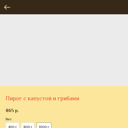
Пирог с капустой и грибами
865
р.
Вес
400 г
800 г
1000 г