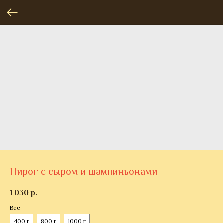
Пирог с сыром и шампиньонами
1 030
р.
Вес
400 г
800 г
1000 г