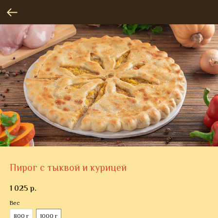
Пирог с тыквой и курицей
1 025
р.
Вес
800 г
1000 г