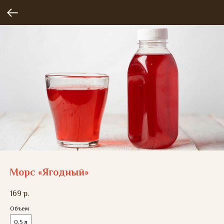
Морс «Ягодный»
169
р.
Объем
0,5 л