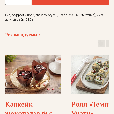
Рис, водоросли нори, авокадо, огурец, краб снежный (имитация), икра
летучей рыбы, 230 г
Рекомендуемые
Капкейк
Ролл «Темпу
шоколадный с
Унаги»