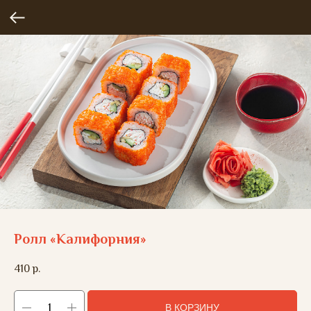
Ролл «Калифорния»
410
р.
В КОРЗИНУ